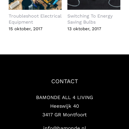
Troubleshoot Electrical
Switching To Energy
S
Equipment
Saving Bulbs
S
15 oktober, 2017
13 oktober, 2017
1
CONTACT
BAMONDE ALL 4 LIVING
Heeswijk 40
3417 GR Montfoort
info@bamonde.nl