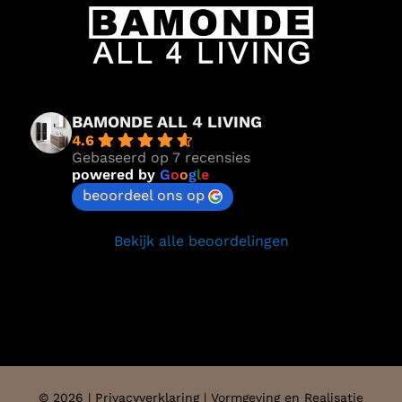
BAMONDE ALL 4 LIVING
4.6
Gebaseerd op 7 recensies
powered by
G
o
o
g
l
e
beoordeel ons op
Bekijk alle beoordelingen
©
2026 |
Privacyverklaring
| Vormgeving en Realisatie