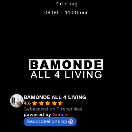
Zaterdag
09.00 – 14.00 uur
BAMONDE ALL 4 LIVING
4.6
Gebaseerd op 7 recensies
powered by
G
o
o
g
l
e
beoordeel ons op