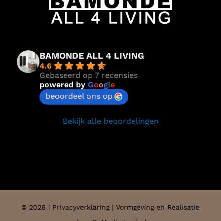
BAMONDE ALL 4 LIVING
4.6
Gebaseerd op 7 recensies
powered by
G
o
o
g
l
e
beoordeel ons op
Bekijk alle beoordelingen
©
2026 |
Privacyverklaring
| Vormgeving en Realisatie