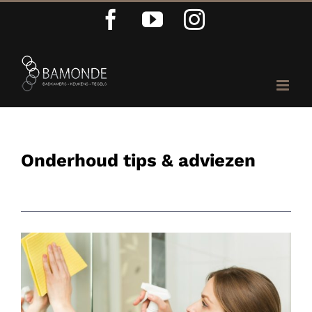
Ga
Facebook
YouTube
Instagram
naar
inhoud
Onderhoud tips & adviezen