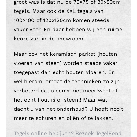
groot was is dat nu de 75×75 of 80x80cm
tegels. Maar ook de XXL tegels van
100×100 of 120x120cm komen steeds
vaker voor. En daar hebben wij een ruime
keuze van in de showroom.
Maar ook het keramisch parket (houten
vloeren van steen) worden steeds vaker
toegepast dan echt houten vloeren. En
wel hierom; omdat de technieken zo zijn
verbeterd dat u soms niet meer weet of
het echt hout is of steen!! Maar wat
dacht u van het onderhoud? U hoeft nooit
meer te schuren en oliën of te lakken.
Tegels online bekijken? Bezoek TegelEend