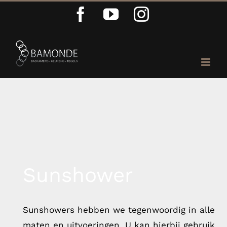
Ga
Facebook
YouTube
Instagram
naar
inhoud
Sunshower
Sunshowers hebben we tegenwoordig in alle
maten en uitvoeringen. U kan hierbij gebruik