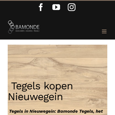
Ga
Facebook
YouTube
Instagram
naar
inhoud
Tegels kopen
Nieuwegein
Tegels in Nieuwegein: Bamonde Tegels, het